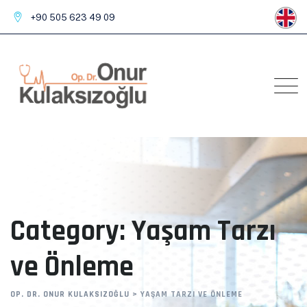
Skip
+90 505 623 49 09
to
content
Category: Yaşam Tarzı
ve Önleme
OP. DR. ONUR KULAKSIZOĞLU
>
YAŞAM TARZI VE ÖNLEME