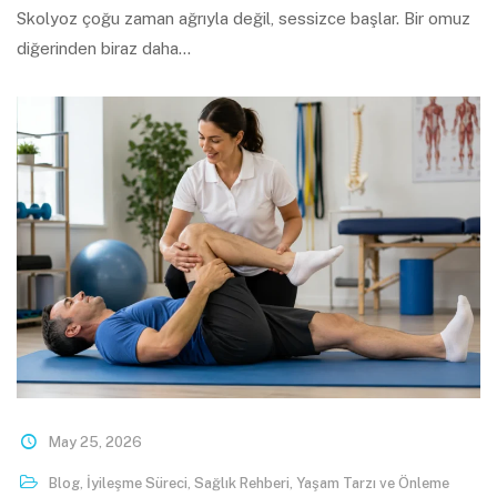
Skolyoz çoğu zaman ağrıyla değil, sessizce başlar. Bir omuz
diğerinden biraz daha…
May 25, 2026
Blog
,
İyileşme Süreci
,
Sağlık Rehberi
,
Yaşam Tarzı ve Önleme