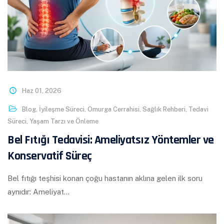
Haz 01, 2026
Blog
,
İyileşme Süreci
,
Omurga Cerrahisi
,
Sağlık Rehberi
,
Tedavi
Süreci
,
Yaşam Tarzı ve Önleme
Bel Fıtığı Tedavisi: Ameliyatsız Yöntemler ve
Konservatif Süreç
Bel fıtığı teşhisi konan çoğu hastanın aklına gelen ilk soru
aynıdır: Ameliyat…