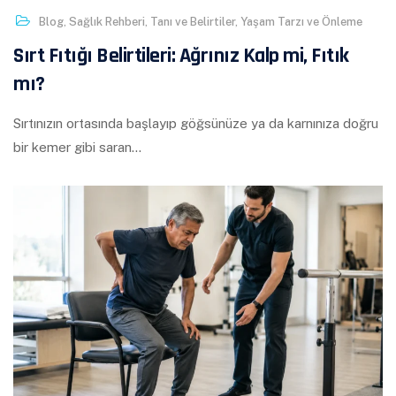
Blog
,
Sağlık Rehberi
,
Tanı ve Belirtiler
,
Yaşam Tarzı ve Önleme
Sırt Fıtığı Belirtileri: Ağrınız Kalp mi, Fıtık
mı?
Sırtınızın ortasında başlayıp göğsünüze ya da karnınıza doğru
bir kemer gibi saran…