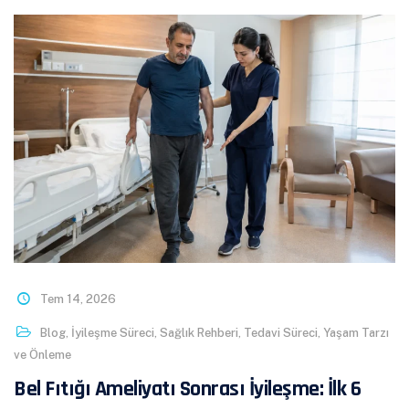
Tem 14, 2026
Blog
,
İyileşme Süreci
,
Sağlık Rehberi
,
Tedavi Süreci
,
Yaşam Tarzı
ve Önleme
Bel Fıtığı Ameliyatı Sonrası İyileşme: İlk 6