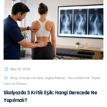
May 26, 2026
Blog
,
Omurga Cerrahisi
,
Sağlık Rehberi
,
Tanı ve Belirtiler
,
Yaşam
Tarzı ve Önleme
Skolyozda 3 Kritik Eşik: Hangi Derecede Ne
Yapılmalı?