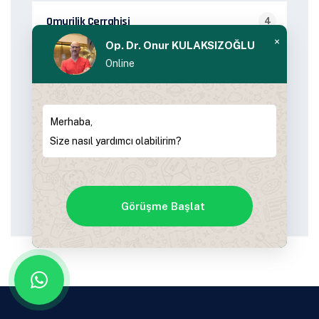
Omurilik Cerrahisi
4
×
Op. Dr. Onur KULAKSIZOĞLU
Sağlık Rehberi
62
Online
Tanı ve Belirtiler
23
Merhaba,
Size nasıl yardımcı olabilirim?
Tedavi Süreci
24
Yaşam Tarzı ve Önleme
16
Görüşme Başlat