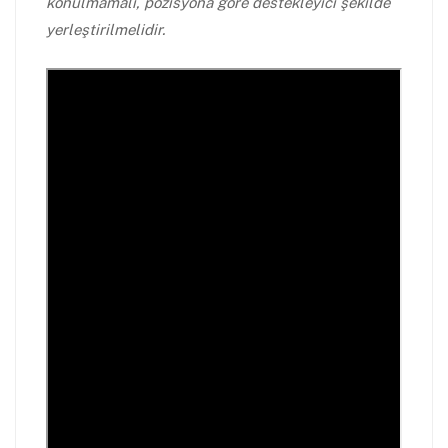
konulmamalı, pozisyona göre destekleyici şekilde
yerleştirilmelidir.