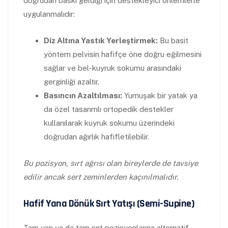
doğrudan baskı geldiği için destekleyici önlemlerle
uygulanmalıdır:
Diz Altına Yastık Yerleştirmek:
Bu basit
yöntem pelvisin hafifçe öne doğru eğilmesini
sağlar ve bel-kuyruk sokumu arasındaki
gerginliği azaltır.
Basıncın Azaltılması:
Yumuşak bir yatak ya
da özel tasarımlı ortopedik destekler
kullanılarak kuyruk sokumu üzerindeki
doğrudan ağırlık hafifletilebilir.
Bu pozisyon, sırt ağrısı olan bireylerde de tavsiye
edilir ancak sert zeminlerden kaçınılmalıdır.
Hafif Yana Dönük Sırt Yatışı (Semi-Supine)
Tam yan ya da tam sırt pozisyonlarına alternatif