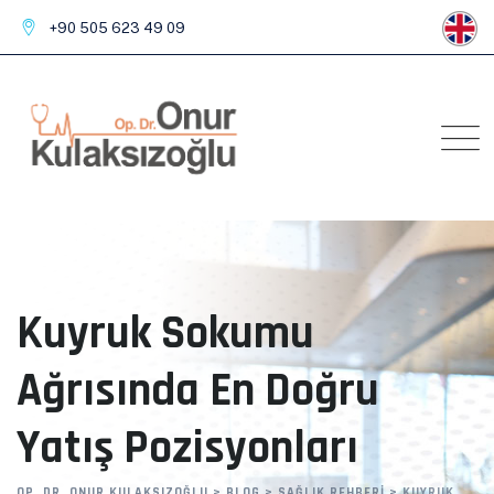
Skip
+90 505 623 49 09
to
content
Kuyruk Sokumu
Ağrısında En Doğru
Yatış Pozisyonları
OP. DR. ONUR KULAKSIZOĞLU
>
BLOG
>
SAĞLIK REHBERI
>
KUYRUK